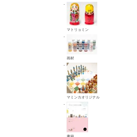
マトリョミン
画材
マミンカオリジナル
書籍